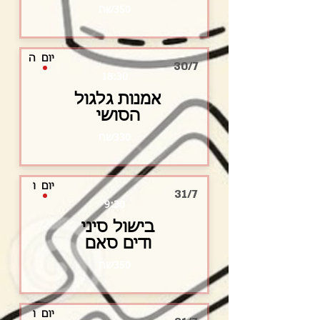
350שח
יום
ה
30/7
18:30
אמנות גלגול
הסושי
330שח
יום
ו
31/7
9:30
בישול סיני
ודים סאם
350שח
יום
ו