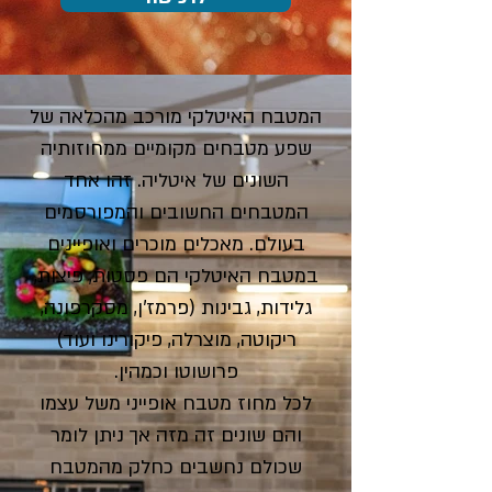
המטבח האיטלקי מורכב מהכלאה של
שפע מטבחים מקומיים ממחוזותיה
השונים של איטליה. זהו אחד
המטבחים החשובים והמפורסמים
בעולם. מאכלים מוכרים ואופיינים
במטבח האיטלקי הם פסטות, פיצות,
גלידות, גבינות (פרמז'ן, מסקרפונה,
ריקוטה, מוצרלה, פיקורינו ועוד)
פרושוטו וכמהין.
לכל מחוז מטבח אופייני משל עצמו
והם שונים זה מזה אך ניתן לומר
שכולם נחשבים כחלק מהמטבח