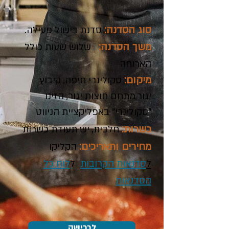
סוג הסדנה:
סדנת בישול פעילה.
משך הסדנה:
כ
שלוש שעות כולל
הארוחה
מיקום:
סקולינרי חיפה, קיבוץ
יגור,מתחם חוצות יגור, הזינו
"סקולינרי" באפליקציית הניווט
כשרות:
חלבית, יש תעודת כשרות
מחירים ותאריכים:
הקליקו
ל
סדנאות הקרובות
ל
לוח כל
הסדנאות
לרכישה