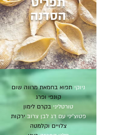
תפריט
הסדנה
ניוקי
תפוא בחמאת מרווה שום
קונפי ופרג
טורטליני
בקרם לימון
פטוצ'יני עם דג לבן צרוב
ירקות
צלויים וקלמטה