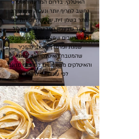
האיטלקי. בדרום המדינה האוכל
נחשב לחריף יותר ונעשה שימוש רב
יותר בשמן זית, עגבניות ופירות ים.
בעוד שבצפון המדינה נהוג לאכול
בשר ורטבים שמנים יותר עם מרכיבי
שמנת ופרמז'ן. חשוב להזכיר
שהמטבח האיטלקי הוא עונתי
והאיטלקים משתמשים במרכיבי מזונם
לפי עונות השנה.