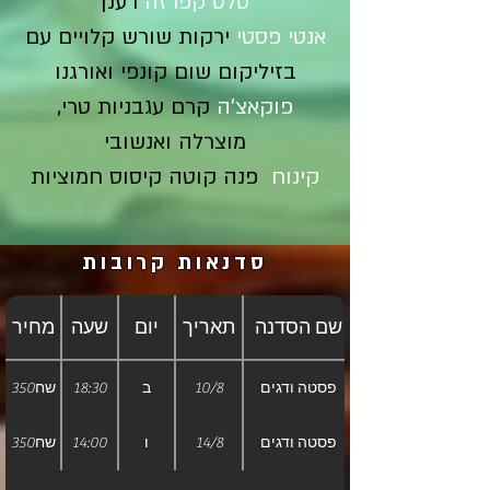
סלט קפרזה
רענן
אנטי פסטי
ירקות שורש קלויים עם
בזיליקום שום קונפי ואורגנו
פוקאצ'ה
קרם עגבניות טרי,
מוצרלה ואנשובי
קינוח
פנה קוטה קיסוס חמוציות
סדנאות קרובות
שם הסדנה
תאריך
יום
שעה
מחיר
פסטה ודגים
10/8
ב
18:30
350שח
פסטה ודגים
14/8
ו
14:00
350שח