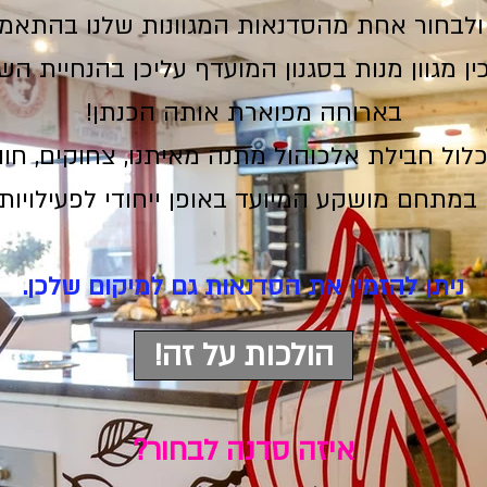
 ולבחור אחת מהסדנאות המגוונות שלנו בהתאמ
ן מגוון מנות בסגנון המועדף עליכן בהנחיית הש
בארוחה מפוארת אותה הכנתן!
ול חבילת אלכוהול מתנה מאיתנו, צחוקים, חוו
במתחם מושקע המיועד באופן ייחודי לפעילויות
ניתן להזמין את הסדנאות גם למיקום שלכן.
!הולכות על זה
איזה סדנה לבחור?